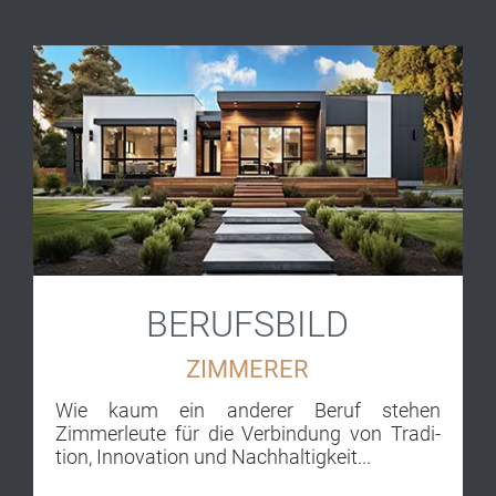
BERUFSBILD
ZIMMERER
Wie kaum ein an­der­er Beruf stehen
Zimmerleute für die Ver­bin­dung von Tra­di­
tion, Inno­va­tion und Nach­haltig­keit...