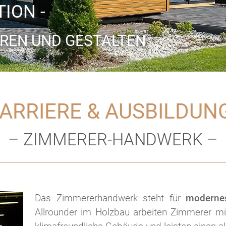
ION -
KSTOFF
ION -
KSTOFF
REN UND GESTALTEN
ER NATUR
REN UND GESTALTEN
ER NATUR
ARRIERE & AUSBILDUN
– ZIMMERER-HANDWERK –
Das Zimmererhandwerk steht für
modernes
Allrounder im Holzbau arbeiten Zimmerer mi