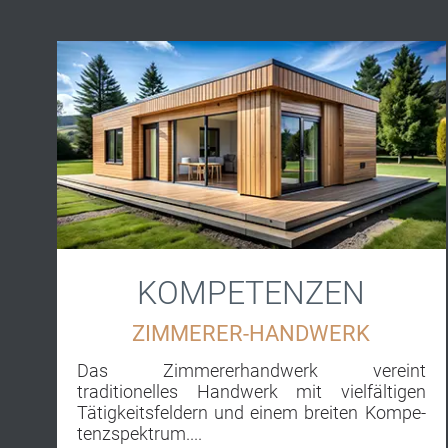
KOMPETENZEN
ZIMMERER-HANDWERK
Das Zimmererhandwerk vereint
traditionelles Handwerk mit viel­fältigen
Tätig­keits­fel­dern und ei­nem brei­ten Kom­pe­
tenz­spek­trum....