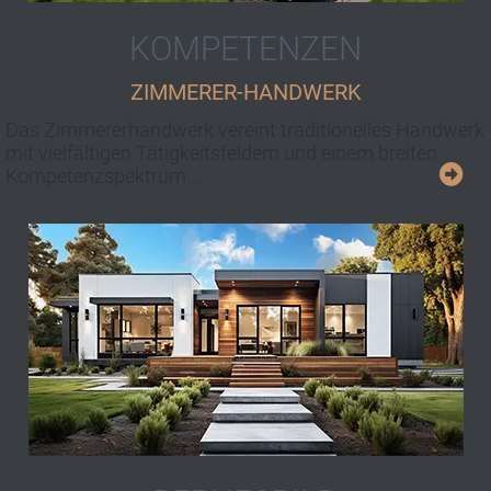
KOMPETENZEN
ZIMMERER-HANDWERK
Das Zimmererhandwerk vereint traditionelles Handwerk
mit viel­fältigen Tätig­keits­fel­dern und ei­nem brei­ten
Kom­pe­tenz­spek­trum....