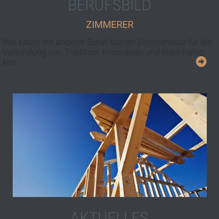
BERUFSBILD
ZIMMERER
Wie kaum ein an­der­er Beruf stehen Zimmerleute für die
Ver­bin­dung von Tra­di­tion, Inno­va­tion und Nach­haltig­
keit...
AKTUELLES