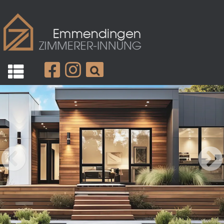
Die Innung
Mitglieder
Zimmererhandwerk
Karriere
Aktuelles
Kontakt
Datenschutz