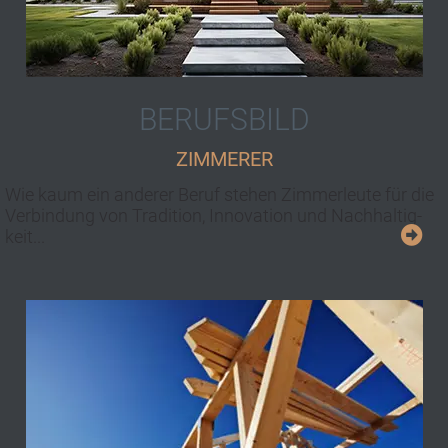
BERUFSBILD
ZIMMERER
Wie kaum ein an­der­er Beruf stehen Zimmerleute für die
Ver­bin­dung von Tra­di­tion, Inno­va­tion und Nach­haltig­
keit...