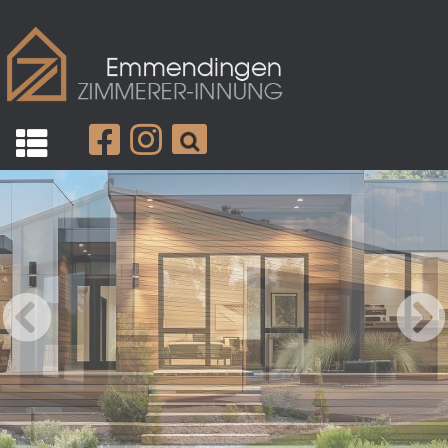
Die Innung
Mitglieder
Zimmererhandwerk
Karriere
Aktuelles
Kontakt
Datenschutz