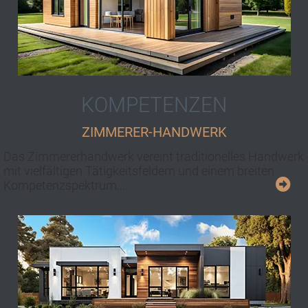
KOMPETENZEN
ZIMMERER-HANDWERK
Das Zimmererhandwerk vereint traditionelles Handwerk
mit viel­fältigen Tätig­keits­fel­dern und ei­nem brei­ten
Kom­pe­tenz­spek­trum....